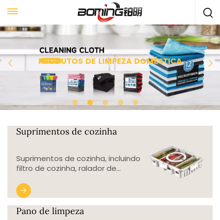
PRODUTOS DE LIMPEZA DOMÉSTICA
Suprimentos de cozinha
Suprimentos de cozinha, incluindo
filtro de cozinha, ralador de
cozinha armazenamento de
cozinha, e etc. Diferentes
utensílios de cozinha para
atender às nossas necessidades.
Pano de limpeza
Utensílios de cozinha