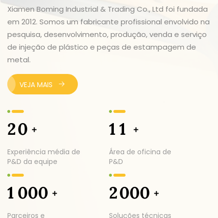
refeições.Logotiposerviço
Xiamen Boming Industrial & Trading Co., Ltd foi fundada
de personalização
em 2012. Somos um fabricante profissional envolvido na
pesquisa, desenvolvimento, produção, venda e serviço
de injeção de plástico e peças de estampagem de
metal.
VEJA MAIS
2
0
1
1
+
+
Experiência média de
Área de oficina de
P&D da equipe
P&D
1
0
0
0
2
0
0
0
+
+
Parceiros e
Soluções técnicas