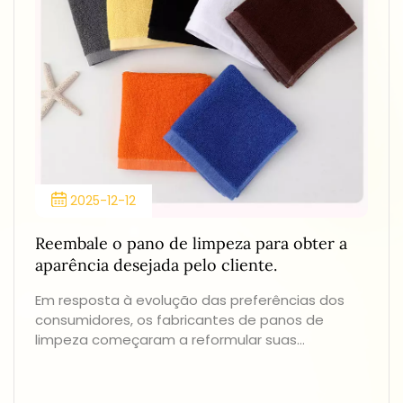
2025-12-12
Reembale o pano de limpeza para obter a
aparência desejada pelo cliente.
No
Em resposta à evolução das preferências dos
de
consumidores, os fabricantes de panos de
ar
limpeza começaram a reformular suas
Na
estratégias de embalagem. O objetivo não é
pr
apenas proteger o produto, mas também
ma
aprimorar seu apelo estético e apresentação