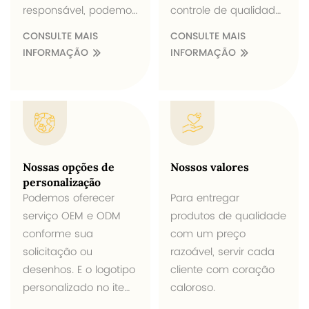
responsável, podemos
controle de qualidade
oferecer preços
para verificar o item
CONSULTE MAIS
CONSULTE MAIS
competitivos e
durante a produção e
INFORMAÇÃO
INFORMAÇÃO
entrega no prazo.
depois que os
produtos estiverem
prontos, podemos
oferecer itens de alta
qualidade.
Nossas opções de
Nossos valores
personalização
Podemos oferecer
Para entregar
serviço OEM e ODM
produtos de qualidade
conforme sua
com um preço
solicitação ou
razoável, servir cada
desenhos. E o logotipo
cliente com coração
personalizado no item
caloroso.
ou embalagem