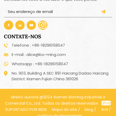
CONTATE-NOS
Telefone : +86-18296158047
E-mail : alice@bo-ming.com
Whatsapp : +86-18296158047
No. 903, Building A SEC 891 Haicang Dadao Haicang
District Xiamen Fujian China 361026
direito autoral @2024 Xiamen Boming Industrial e
Comercial Co., Ltd. Todos os direitos reservados .
SUPORTADO POR REDE
Mapa do site
/
blog
/
Xml
/
política de Privacidade