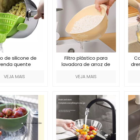
tro de silicone de
Filtro plástico para
Co
venda quente
lavadora de arroz de
dre
cozinha
de
VEJA MAIS
VEJA MAIS