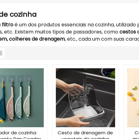
o de cozinha
a
filtro
é um dos produtos essenciais na cozinha, utilizado
s, etc. Existem muitos tipos de passadores, como
cestos 
em, colheres de drenagem
, etc., cada um com suas carac
dor de cozinha
Cesto de drenagem de
C
cente Pan Coador
vegetais de cozinha
mo