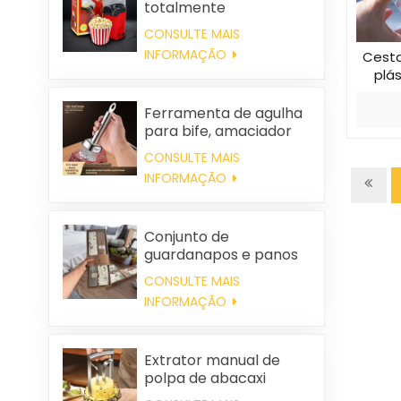
totalmente
automática, portátil e
CONSULTE MAIS
para uso doméstico.
INFORMAÇÃO
Cest
plá
Ferramenta de agulha
para bife, amaciador
de carne
CONSULTE MAIS
INFORMAÇÃO
Conjunto de
guardanapos e panos
de limpeza quadrados
CONSULTE MAIS
de algodão
INFORMAÇÃO
personalizados para
casamentos e para uso
doméstico.
Extrator manual de
polpa de abacaxi