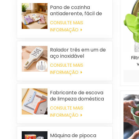
Pano de cozinha
antiaderente, fácil de
limpar, grosso,
CONSULTE MAIS
estampado, quadrado,
INFORMAÇÃO
em tecido de coral
fleece, reutilizável e
ecológico.
Ralador três em um de
aço inoxidável
Fil
CONSULTE MAIS
INFORMAÇÃO
Fabricante de escova
de limpeza doméstica
de plástico para
CONSULTE MAIS
roupas, removedora de
INFORMAÇÃO
pelos estáticos
Máquina de pipoca