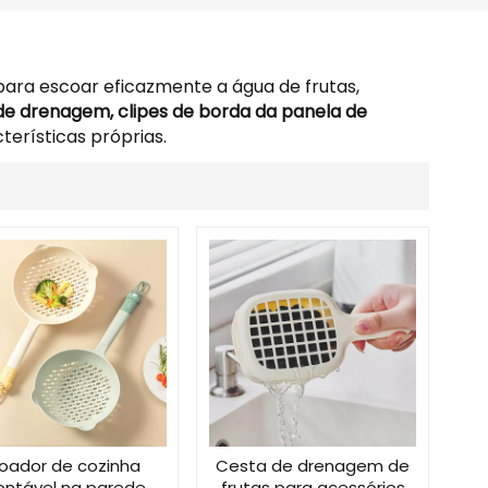
Português
Nederlands
 para escoar eficazmente a água de frutas,
de drenagem, clipes de borda da panela de
Türkçe
terísticas próprias.
العربية
oador de cozinha
Cesta de drenagem de
ntável na parede
frutas para acessórios