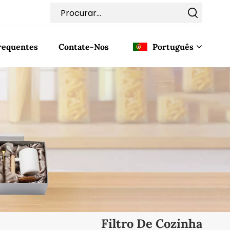
requentes
Contate-Nos
Português
English
Français
Deutsch
Italiano
Pусский
Español
Filtro De Cozinha