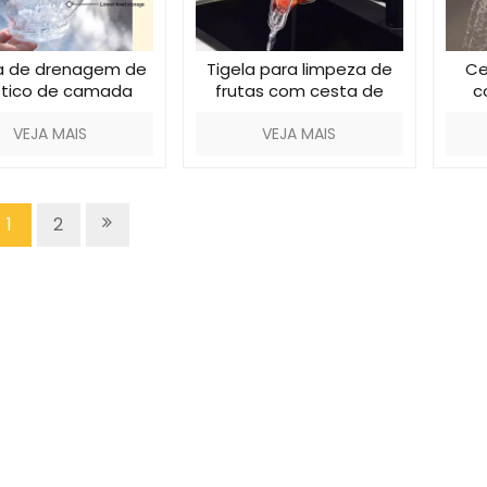
a de drenagem de
Tigela para limpeza de
Ce
stico de camada
frutas com cesta de
c
dupla
drenagem
VEJA MAIS
VEJA MAIS
1
2