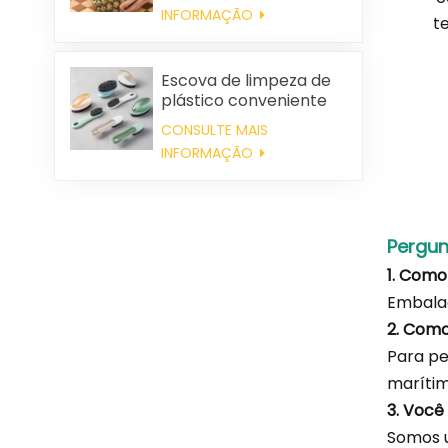
INFORMAÇÃO
t
Escova de limpeza de
plástico conveniente
por atacado
CONSULTE MAIS
INFORMAÇÃO
Pergun
1. Com
Embala
2. Com
Para pe
marítim
3. Você
Somos u