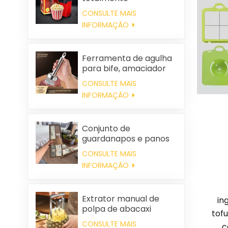
automática, portátil e
CONSULTE MAIS
para uso doméstico.
INFORMAÇÃO
Ferramenta de agulha
para bife, amaciador
de carne
CONSULTE MAIS
INFORMAÇÃO
Conjunto de
guardanapos e panos
de limpeza quadrados
CONSULTE MAIS
de algodão
INFORMAÇÃO
personalizados para
casamentos e para uso
doméstico.
Extrator manual de
in
polpa de abacaxi
tof
CONSULTE MAIS
c