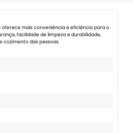
Português
Nederlands
 oferece mais conveniência e eficiência para o
Türkçe
rança, facilidade de limpeza e durabilidade,
e cozimento das pessoas.
العربية