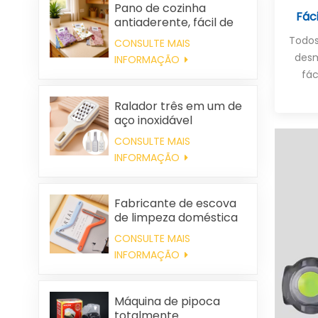
Pano de cozinha
Fác
antiaderente, fácil de
limpar, grosso,
Todo
CONSULTE MAIS
estampado, quadrado,
des
INFORMAÇÃO
em tecido de coral
fác
fleece, reutilizável e
ecológico.
Ralador três em um de
aço inoxidável
CONSULTE MAIS
INFORMAÇÃO
Fabricante de escova
de limpeza doméstica
de plástico para
CONSULTE MAIS
roupas, removedora de
INFORMAÇÃO
pelos estáticos
Máquina de pipoca
totalmente