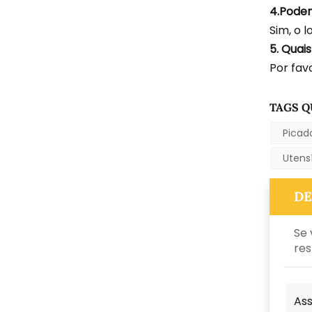
4.Podem
Sim, o l
5. Quai
Por favo
TAGS Q
Picad
Utens
DE
Se 
res
Ass