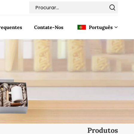
requentes
Contate-Nos
Português
English
Français
Deutsch
Italiano
Pусский
Español
Produtos