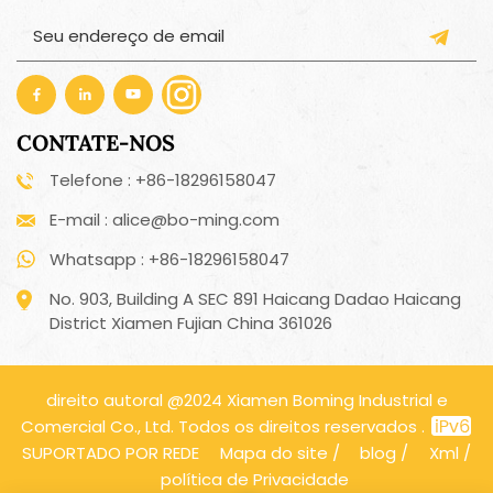
CONTATE-NOS
Telefone : +86-18296158047
E-mail : alice@bo-ming.com
Whatsapp : +86-18296158047
No. 903, Building A SEC 891 Haicang Dadao Haicang
District Xiamen Fujian China 361026
direito autoral @2024 Xiamen Boming Industrial e
Comercial Co., Ltd. Todos os direitos reservados .
SUPORTADO POR REDE
Mapa do site
/
blog
/
Xml
/
política de Privacidade