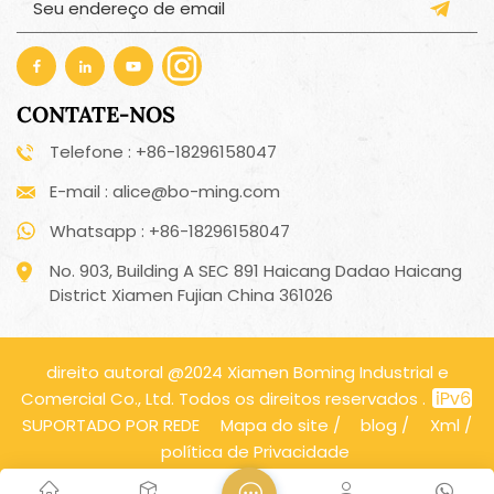
CONTATE-NOS
Telefone : +86-18296158047
E-mail : alice@bo-ming.com
Whatsapp : +86-18296158047
No. 903, Building A SEC 891 Haicang Dadao Haicang
District Xiamen Fujian China 361026
direito autoral @2024 Xiamen Boming Industrial e
Comercial Co., Ltd. Todos os direitos reservados .
SUPORTADO POR REDE
Mapa do site
/
blog
/
Xml
/
política de Privacidade