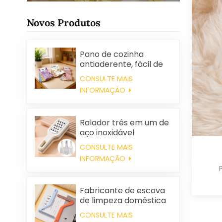
Novos Produtos
Pano de cozinha
antiaderente, fácil de
limpar, grosso,
CONSULTE MAIS
estampado, quadrado,
INFORMAÇÃO
em tecido de coral
fleece, reutilizável e
ecológico.
Ralador três em um de
aço inoxidável
CONSULTE MAIS
INFORMAÇÃO
Fabricante de escova
de limpeza doméstica
de plástico para
CONSULTE MAIS
roupas, removedora de