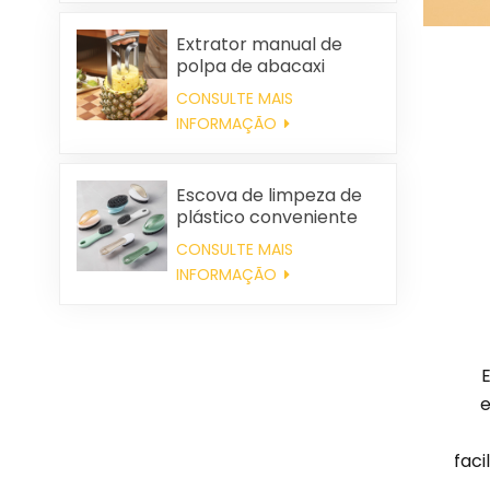
casamentos e para uso
doméstico.
Extrator manual de
polpa de abacaxi
CONSULTE MAIS
INFORMAÇÃO
Escova de limpeza de
plástico conveniente
por atacado
CONSULTE MAIS
INFORMAÇÃO
e
faci