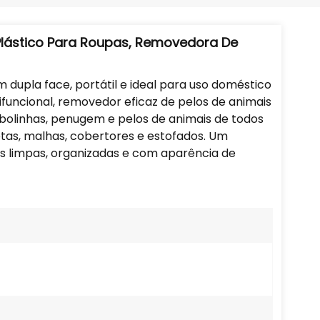
Português
Nederlands
Plástico Para Roupas, Removedora De
Türkçe
m dupla face, portátil e ideal para uso doméstico
ifuncional, removedor eficaz de pelos de animais
العربية
bolinhas, penugem e pelos de animais de todos
uetas, malhas, cobertores e estofados. Um
as limpas, organizadas e com aparência de