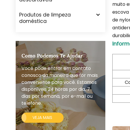
muito e
escova 
Produtos de limpeza
de nylo
doméstica
antider
durabil
Inform
Como Podemos Te Ajudar
Você pode entrar em contato
conosco da maneira que for mais
conveniente para você. Estamos
Ca
disponíveis 24 horas por dia, 7
dias por semana, por e-mail ou
telefone.
VEJA MAIS