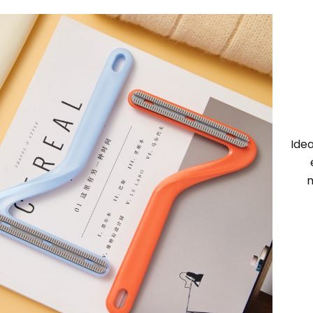
Ide
m