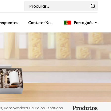
requentes
Contate-Nos
Português
English
Français
Deutsch
Italiano
Pусский
Español
Produtos
s, Removedora De Pelos Estáticos