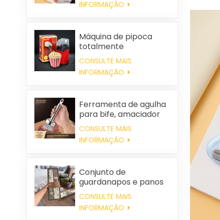
INFORMAÇÃO
pelos estáticos
Máquina de pipoca
totalmente
automática, portátil e
CONSULTE MAIS
para uso doméstico.
INFORMAÇÃO
Ferramenta de agulha
para bife, amaciador
de carne
CONSULTE MAIS
INFORMAÇÃO
Conjunto de
guardanapos e panos
de limpeza quadrados
CONSULTE MAIS
de algodão
INFORMAÇÃO
personalizados para