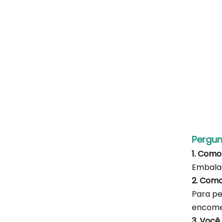
Pergun
1. Com
Embala
2. Com
Para pe
encomen
3. Você