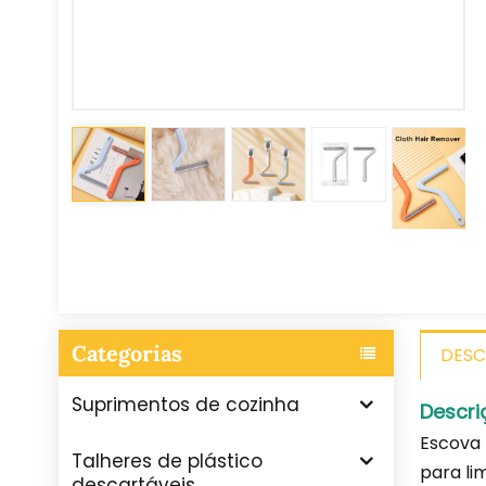
Categorias
DESC
Suprimentos de cozinha
Descri
Escova 
Talheres de plástico
para li
descartáveis