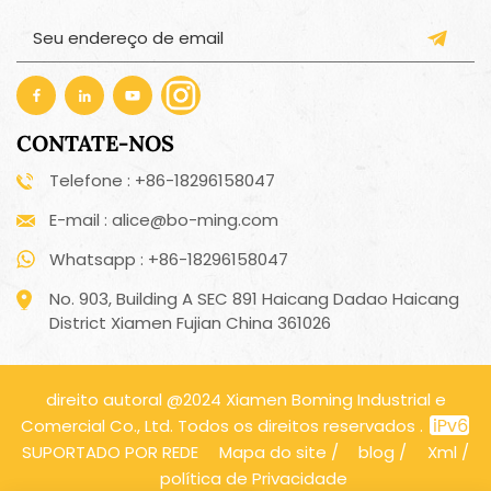
CONTATE-NOS
Telefone : +86-18296158047
E-mail : alice@bo-ming.com
Whatsapp : +86-18296158047
No. 903, Building A SEC 891 Haicang Dadao Haicang
District Xiamen Fujian China 361026
direito autoral @2024 Xiamen Boming Industrial e
Comercial Co., Ltd. Todos os direitos reservados .
SUPORTADO POR REDE
Mapa do site
/
blog
/
Xml
/
política de Privacidade