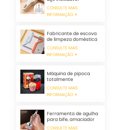
CONSULTE MAIS
INFORMAÇÃO
Fabricante de escova
de limpeza doméstica
de plástico para
CONSULTE MAIS
roupas, removedora de
INFORMAÇÃO
pelos estáticos
Máquina de pipoca
totalmente
automática, portátil e
CONSULTE MAIS
para uso doméstico.
INFORMAÇÃO
Ferramenta de agulha
para bife, amaciador
de carne
CONSULTE MAIS