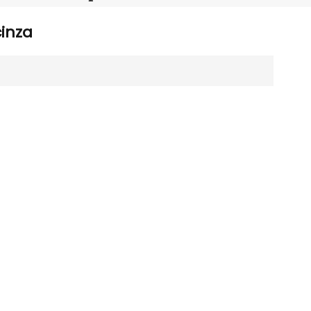
Português
inza
Nederlands
Türkçe
العربية