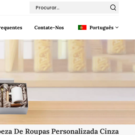
requentes
Contate-Nos
Português
English
Français
Deutsch
Italiano
Pусский
Español
eza De Roupas Personalizada Cinza