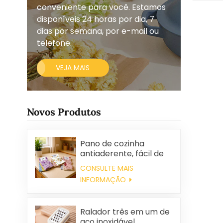
conveniente para você. Estamos
disponíveis 24 horas por dia, 7
dias por semana, por e-mail ou
telefone.
VEJA MAIS
Novos Produtos
Pano de cozinha
antiaderente, fácil de
limpar, grosso,
CONSULTE MAIS
estampado, quadrado,
INFORMAÇÃO
em tecido de coral
fleece, reutilizável e
ecológico.
Ralador três em um de
aço inoxidável