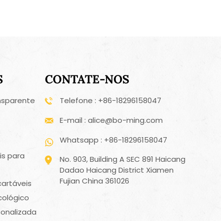
S
CONTATE-NOS
nsparente
Telefone : +86-18296158047
E-mail : alice@bo-ming.com
Whatsapp : +86-18296158047
is para
No. 903, Building A SEC 891 Haicang
Dadao Haicang District Xiamen
Fujian China 361026
cartáveis
cológico
sonalizada