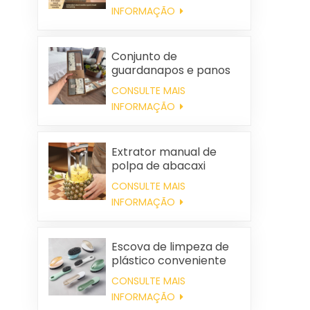
INFORMAÇÃO
Conjunto de
guardanapos e panos
de limpeza quadrados
CONSULTE MAIS
de algodão
INFORMAÇÃO
personalizados para
casamentos e para uso
doméstico.
Extrator manual de
polpa de abacaxi
CONSULTE MAIS
INFORMAÇÃO
Escova de limpeza de
plástico conveniente
por atacado
CONSULTE MAIS
INFORMAÇÃO