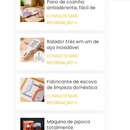
Pano de cozinha
antiaderente, fácil de
limpar, grosso,
CONSULTE MAIS
estampado, quadrado,
INFORMAÇÃO
em tecido de coral
fleece, reutilizável e
ecológico.
Ralador três em um de
aço inoxidável
CONSULTE MAIS
INFORMAÇÃO
Fabricante de escova
de limpeza doméstica
de plástico para
CONSULTE MAIS
roupas, removedora de
INFORMAÇÃO
pelos estáticos
Máquina de pipoca
totalmente