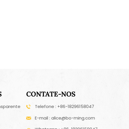
S
CONTATE-NOS
nsparente
Telefone : +86-18296158047
E-mail : alice@bo-ming.com