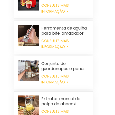
automática, portátil e
CONSULTE MAIS
para uso doméstico.
INFORMAÇÃO
Ferramenta de agulha
para bife, amaciador
de carne
CONSULTE MAIS
INFORMAÇÃO
Conjunto de
guardanapos e panos
de limpeza quadrados
CONSULTE MAIS
de algodão
INFORMAÇÃO
personalizados para
casamentos e para uso
doméstico.
Extrator manual de
polpa de abacaxi
CONSULTE MAIS