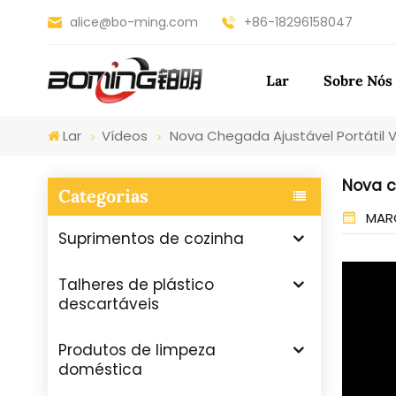
alice@bo-ming.com
+86-18296158047
Lar
Sobre Nós
Lar
Vídeos
Nova Chegada Ajustável Portátil 
Nova c
Categorias
MARC
Suprimentos de cozinha
Talheres de plástico
descartáveis
Produtos de limpeza
doméstica