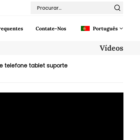
requentes
Contate-Nos
Português
Vídeos
English
e telefone tablet suporte
Français
Deutsch
Italiano
Pусский
Español