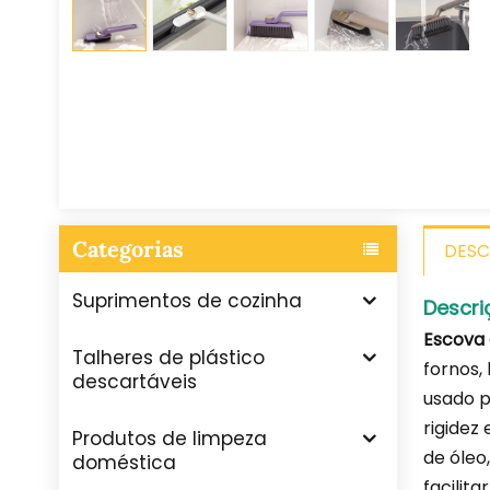
Categorias
DESC
Suprimentos de cozinha
Descri
Escova 
Talheres de plástico
fornos,
descartáveis
usado p
rigidez
Produtos de limpeza
de óleo
doméstica
facilit