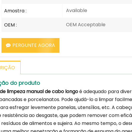
Available
Amostra :
OEM Acceptable
OEM :
PERGUNTE AGORA
RIÇÃO
ção do produto
de limpeza manual de cabo longo
é adequado para divers
 bancadas e porcelanatos. Pode ajudá-lo a limpar facilm
ara esfregar levemente panelas, utensílios, etc. A cabe
 e resistência ao desgaste, que podem remover com eficá
, resíduos de alimentos e sujeira. Ao mesmo tempo, o 
ar uma melhor penetração e formação de espuma do agent