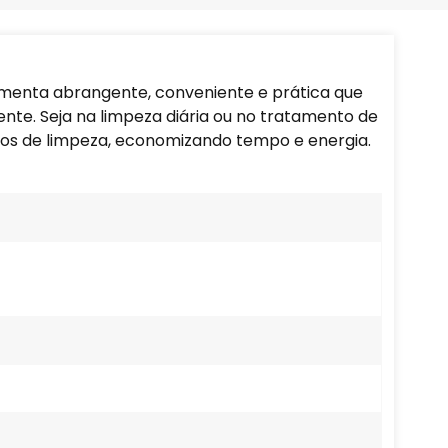
Português
Nederlands
menta abrangente, conveniente e prática que
Türkçe
iente. Seja na limpeza diária ou no tratamento de
ados de limpeza, economizando tempo e energia.
العربية