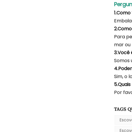
Pergun
1.Como
Embala
2.Como
Para pe
mar ou 
3.Você 
Somos u
4.Poder
Sim, o 
5.Quais
Por fav
TAGS Q
Escov
Escov