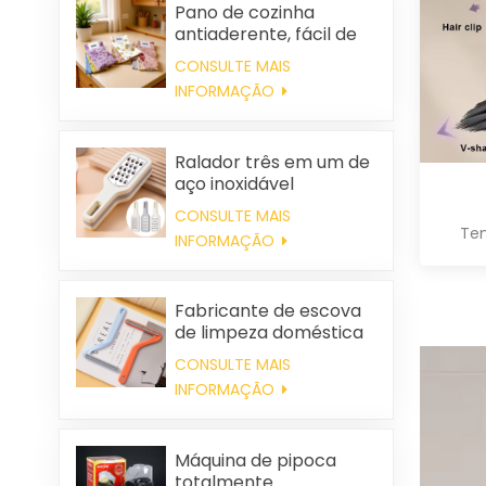
Pano de cozinha
antiaderente, fácil de
limpar, grosso,
CONSULTE MAIS
estampado, quadrado,
INFORMAÇÃO
em tecido de coral
fleece, reutilizável e
ecológico.
Ralador três em um de
aço inoxidável
CONSULTE MAIS
Tem
INFORMAÇÃO
Fabricante de escova
de limpeza doméstica
de plástico para
CONSULTE MAIS
roupas, removedora de
INFORMAÇÃO
pelos estáticos
Máquina de pipoca
totalmente