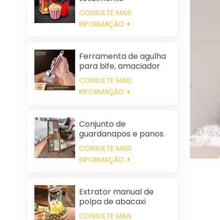
automática, portátil e
CONSULTE MAIS
para uso doméstico.
INFORMAÇÃO
Ferramenta de agulha
para bife, amaciador
de carne
CONSULTE MAIS
INFORMAÇÃO
Conjunto de
guardanapos e panos
de limpeza quadrados
CONSULTE MAIS
de algodão
INFORMAÇÃO
personalizados para
casamentos e para uso
doméstico.
Extrator manual de
polpa de abacaxi
CONSULTE MAIS