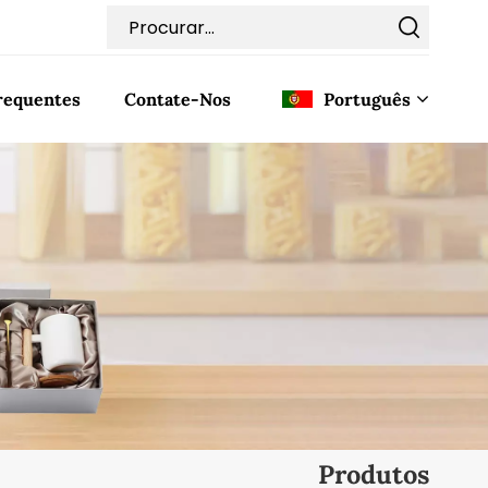
requentes
Contate-Nos
Português
English
Français
Deutsch
Italiano
Pусский
Español
Produtos