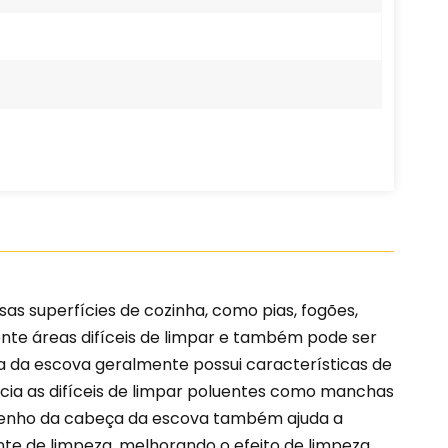
as superfícies de cozinha, como pias, fogões,
ente áreas difíceis de limpar e também pode ser
ça da escova geralmente possui características de
cia as difíceis de limpar poluentes como manchas
desenho da cabeça da escova também ajuda a
e de limpeza, melhorando o efeito de limpeza.