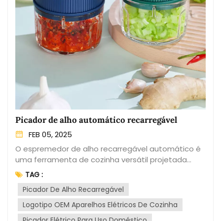
Picador de alho automático recarregável
FEB 05, 2025
O espremedor de alho recarregável automático é
uma ferramenta de cozinha versátil projetada
para simplificar o processo de picar alho. Este
TAG :
dispositivo possui uma bateria recarregável,
Picador De Alho Recarregável
eliminando a necessidade de esforço manual e
reduzindo o tempo e a energia necessários para a
Logotipo OEM Aparelhos Elétricos De Cozinha
preparação do alho.Equipado com lâminas afiadas
Picador Elétrico Para Uso Doméstico