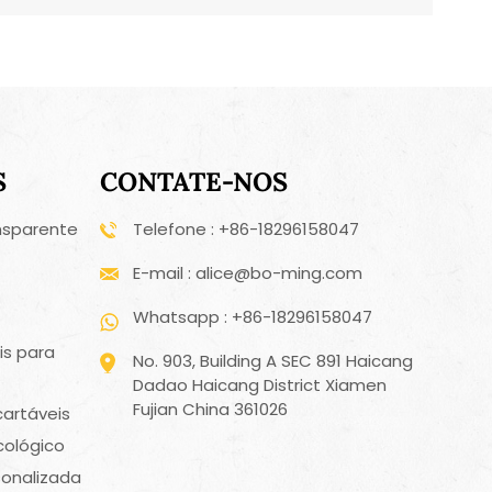
S
CONTATE-NOS
nsparente
Telefone : +86-18296158047
E-mail : alice@bo-ming.com
Whatsapp : +86-18296158047
is para
No. 903, Building A SEC 891 Haicang
Dadao Haicang District Xiamen
Fujian China 361026
cartáveis
cológico
sonalizada