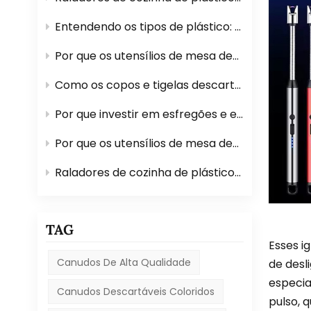
Entendendo os tipos de plástico: quais são seguros para utensílios de mesa?
Por que os utensílios de mesa descartáveis ​​de plástico são perfeitos para eventos ao ar livre?
Como os copos e tigelas descartáveis ​​facilitam o serviço de catering?
Por que investir em esfregões e escovas de qualidade economiza tempo?
Por que os utensílios de mesa descartáveis ​​de plástico são perfeitos para eventos ao ar livre?
Raladores de cozinha de plástico versus de aço inoxidável: qual é o melhor?
TAG
Esses i
Canudos De Alta Qualidade
de desl
especia
Canudos Descartáveis ​​coloridos
pulso, 