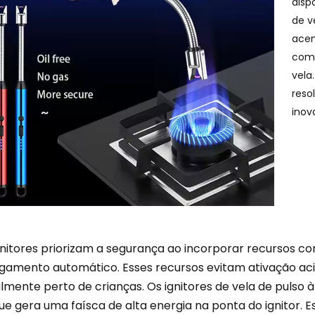
disp
de v
acen
com 
vela
reso
inov
gnitores priorizam a segurança ao incorporar recursos c
igamento automático. Esses recursos evitam ativação a
lmente perto de crianças. Os ignitores de vela de pulso
que gera uma faísca de alta energia na ponta do ignitor. 