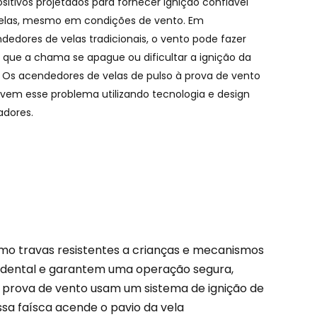
ositivos projetados para fornecer ignição confiável
Português
elas, mesmo em condições de vento. Em
dedores de velas tradicionais, o vento pode fazer
Nederlands
que a chama se apague ou dificultar a ignição da
Türkçe
. Os acendedores de velas de pulso à prova de vento
lvem esse problema utilizando tecnologia e design
العربية
adores.
omo travas resistentes a crianças e mecanismos
cidental e garantem uma operação segura,
 à prova de vento usam um sistema de ignição de
Essa faísca acende o pavio da vela