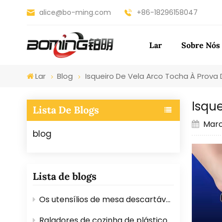
alice@bo-ming.com
+86-18296158047
Lar
Sobre Nós
Lar
Blog
Isqueiro De Vela Arco Tocha À Prova
Isque
Lista De Blogs
Marc
blog
Lista de blogs
Os utensílios de mesa descartáveis ​​de plástico são seguros para alimentos? Aqui está a resposta.
Raladores de cozinha de plástico versus de aço inoxidável: qual é o melhor?