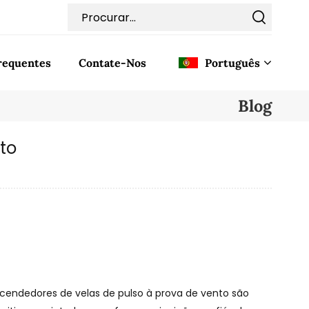
requentes
Contate-Nos
Português
Blog
English
to
Français
Deutsch
Italiano
Pусский
Español
cendedores de velas de pulso à prova de vento são