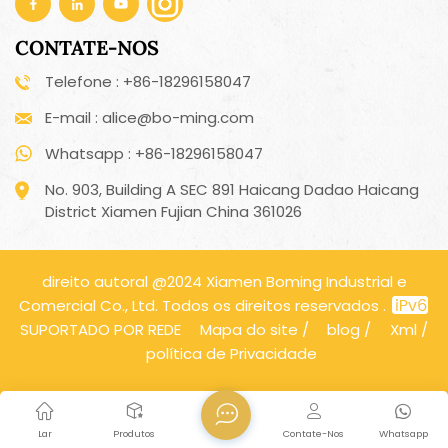
CONTATE-NOS
Telefone : +86-18296158047
E-mail : alice@bo-ming.com
Whatsapp : +86-18296158047
No. 903, Building A SEC 891 Haicang Dadao Haicang
District Xiamen Fujian China 361026
direito autoral @2024 Xiamen Boming Industrial e
Comercial Co., Ltd. Todos os direitos reservados .
SUPORTADO POR REDE
Mapa do site
/
blog
/
Xml
/
política de Privacidade
Lar
Produtos
Contate-Nos
Whatsapp